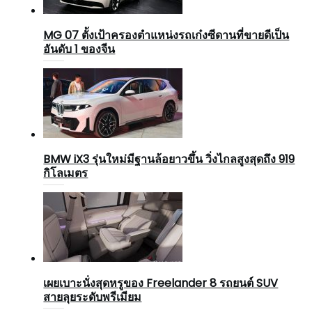
MG 07 ตั้งเป้าครองตำแหน่งรถเก๋งซีดานที่ขายดีเป็น
อันดับ 1 ของจีน
BMW iX3 รุ่นใหม่มีฐานล้อยาวขึ้น วิ่งไกลสูงสุดถึง 919
กิโลเมตร
เผยเบาะนั่งสุดหรูของ Freelander 8 รถยนต์ SUV
สายลุยระดับพรีเมียม