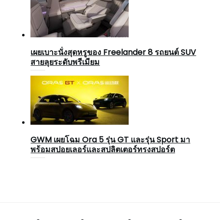
เผยเบาะนั่งสุดหรูของ Freelander 8 รถยนต์ SUV
สายลุยระดับพรีเมียม
GWM เผยโฉม Ora 5 รุ่น GT และรุ่น Sport มา
พร้อมสปอยเลอร์และสปลิตเตอร์ทรงสปอร์ต