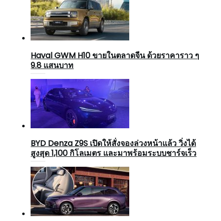
Haval GWM H10 ขายในตลาดจีน ด้วยราคาราว ๆ
9.8 แสนบาท
BYD Denza Z9S เปิดให้สั่งจองล่วงหน้าแล้ว วิ่งได้
สูงสุด 1,100 กิโลเมตร และมาพร้อมระบบชาร์จเร็ว