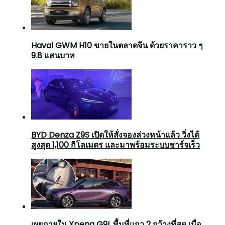
Haval GWM H10 ขายในตลาดจีน ด้วยราคาราว ๆ
9.8 แสนบาท
BYD Denza Z9S เปิดให้สั่งจองล่วงหน้าแล้ว วิ่งได้
สูงสุด 1,100 กิโลเมตร และมาพร้อมระบบชาร์จเร็ว
เผยภายใน Xpeng G9L พื้นที่แถว 2 กว้างที่สุด เมื่อ