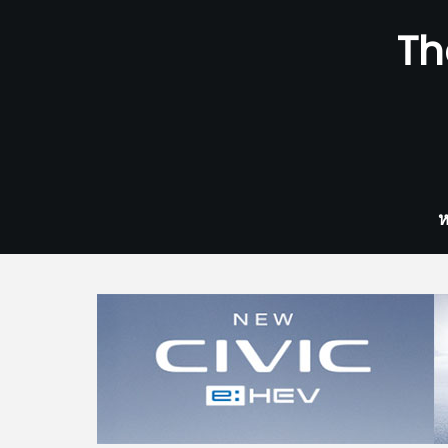
Skip
Th
to
content
ห