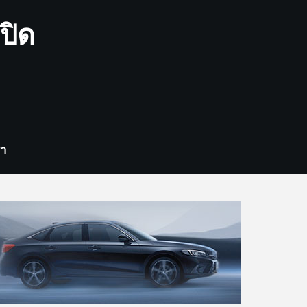
ปิด
รา