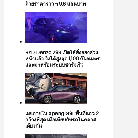
ด้วยราคาราว ๆ 9.8 แสนบาท
BYD Denza Z9S เปิดให้สั่งจองล่วง
หน้าแล้ว วิ่งได้สูงสุด 1,100 กิโลเมตร
และมาพร้อมระบบชาร์จเร็ว
เผยภายใน Xpeng G9L พื้นที่แถว 2
กว้างที่สุด เมื่อเทียบกับรถในคลาส
เดียวกัน