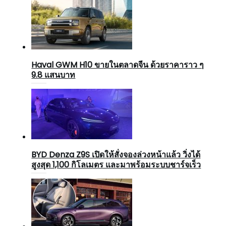
Haval GWM H10 ขายในตลาดจีน ด้วยราคาราว ๆ
9.8 แสนบาท
BYD Denza Z9S เปิดให้สั่งจองล่วงหน้าแล้ว วิ่งได้
สูงสุด 1,100 กิโลเมตร และมาพร้อมระบบชาร์จเร็ว