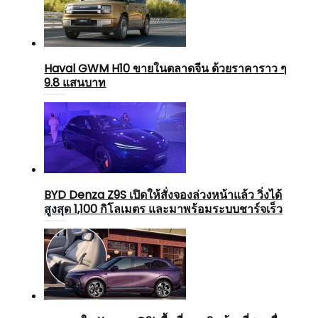
Haval GWM H10 ขายในตลาดจีน ด้วยราคาราว ๆ
9.8 แสนบาท
BYD Denza Z9S เปิดให้สั่งจองล่วงหน้าแล้ว วิ่งได้
สูงสุด 1,100 กิโลเมตร และมาพร้อมระบบชาร์จเร็ว