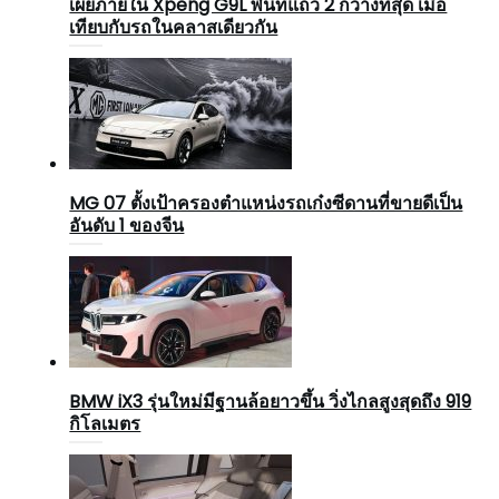
เผยภายใน Xpeng G9L พื้นที่แถว 2 กว้างที่สุด เมื่อ
เทียบกับรถในคลาสเดียวกัน
MG 07 ตั้งเป้าครองตำแหน่งรถเก๋งซีดานที่ขายดีเป็น
อันดับ 1 ของจีน
BMW iX3 รุ่นใหม่มีฐานล้อยาวขึ้น วิ่งไกลสูงสุดถึง 919
กิโลเมตร