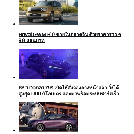
Haval GWM H10 ขายในตลาดจีน ด้วยราคาราว ๆ
9.8 แสนบาท
BYD Denza Z9S เปิดให้สั่งจองล่วงหน้าแล้ว วิ่งได้
สูงสุด 1,100 กิโลเมตร และมาพร้อมระบบชาร์จเร็ว