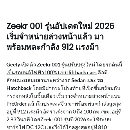
Zeekr 001 รุ่นอัปเดตใหม่ 2026
เริ่มจำหน่ายล่วงหน้าแล้ว มา
พร้อมพละกำลัง 912 แรงม้า
Geely
เปิดตัว
Zeekr 001
รุ่นปรับปรุงใหม่ โดยรถคันนี้
เป็นรถยนต์ไฟฟ้า100% แบบ
liftback cars
คือมี
ลักษณะผสมผสานระหว่างรถ
Sedan
และ
รถ
Hatchback
โดยมีฝากระโปรงท้ายที่เปิดขึ้นพร้อมกับ
กระจกหลังในชิ้นเดียว เริ่มวางจำหน่ายล่วงหน้าแบบ
Pre0rder แล้วในประเทศจีน มาพร้อมพละกำลังสูงสุด
อยู่ที่ 912 แรงม้า อัตราเร่งจาก 0 ถึง 100 กม./ชม. อยู่ที่
2.83 วินาที โดยZeekr 001 รุ่นปี 2026 จะใช้ระบบ
ชาร์จไฟ DC 12C และวิ่งได้ไกลสูงสุดอยู่ที่ 810