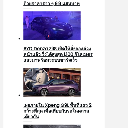
ด้วยราคาราว ๆ 9.8 แสนบาท
BYD Denza Z9S เปิดให้สั่งจองล่วง
หน้าแล้ว วิ่งได้สูงสุด 1,100 กิโลเมตร
และมาพร้อมระบบชาร์จเร็ว
เผยภายใน Xpeng G9L พื้นที่แถว 2
กว้างที่สุด เมื่อเทียบกับรถในคลาส
เดียวกัน