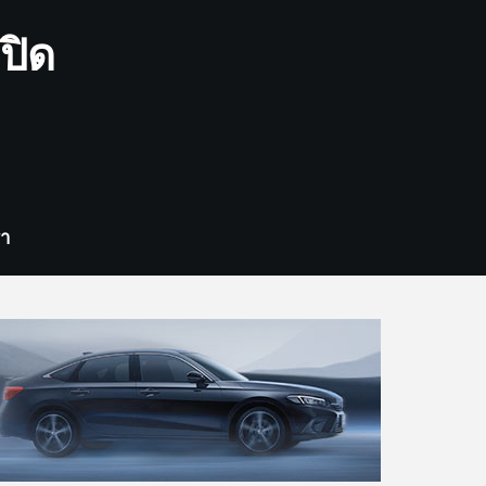
ปิด
รา