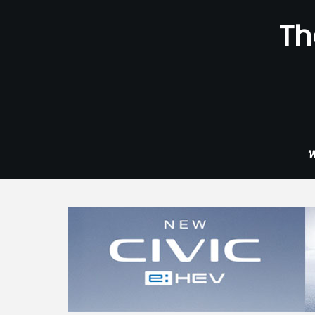
Skip
Th
to
content
ห