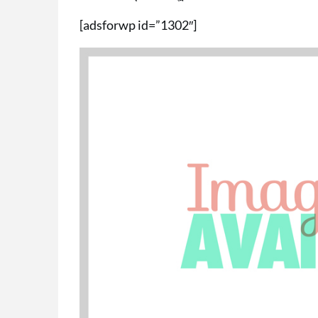
[adsforwp id=”1302″]