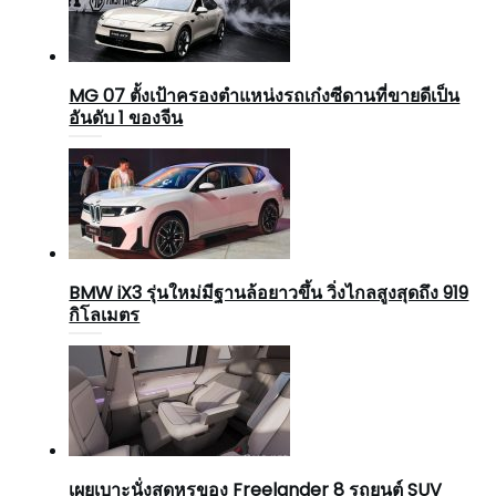
MG 07 ตั้งเป้าครองตำแหน่งรถเก๋งซีดานที่ขายดีเป็น
อันดับ 1 ของจีน
BMW iX3 รุ่นใหม่มีฐานล้อยาวขึ้น วิ่งไกลสูงสุดถึง 919
กิโลเมตร
เผยเบาะนั่งสุดหรูของ Freelander 8 รถยนต์ SUV