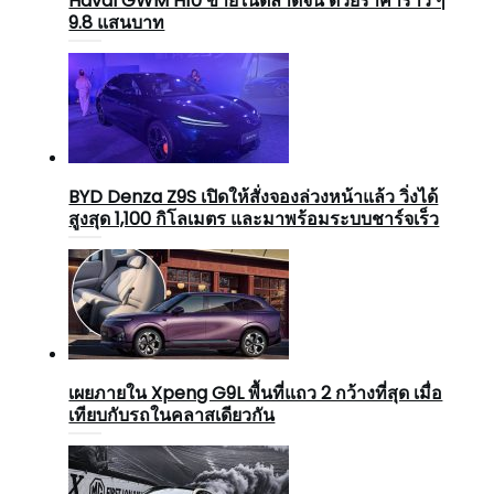
Haval GWM H10 ขายในตลาดจีน ด้วยราคาราว ๆ
9.8 แสนบาท
BYD Denza Z9S เปิดให้สั่งจองล่วงหน้าแล้ว วิ่งได้
สูงสุด 1,100 กิโลเมตร และมาพร้อมระบบชาร์จเร็ว
เผยภายใน Xpeng G9L พื้นที่แถว 2 กว้างที่สุด เมื่อ
เทียบกับรถในคลาสเดียวกัน