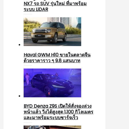
NX7 รถ SUV รุ่นใหม่ ที่มาพร้อม
ระบบ LiDAR
Haval GWM H10 ขายในตลาดจีน
ด้วยราคาราว ๆ 9.8 แสนบาท
BYD Denza Z9S เปิดให้สั่งจองล่วง
หน้าแล้ว วิ่งได้สูงสุด 1,100 กิโลเมตร
และมาพร้อมระบบชาร์จเร็ว