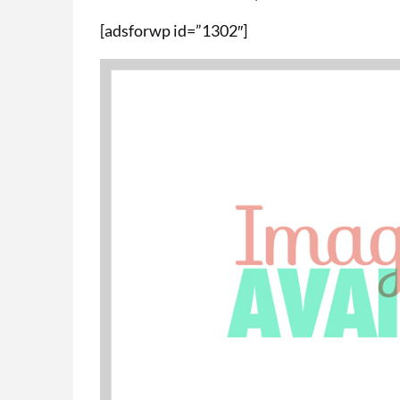
[adsforwp id=”1302″]