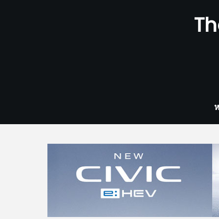
Skip
Th
to
content
ห