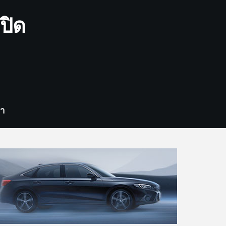
ปิด
รา