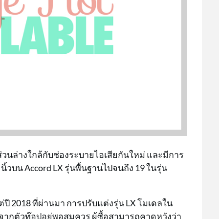
ส่วนล่างใกล้กับช่องระบายไอเสียกันใหม่ และมีการ
ิ้วบน Accord LX รุ่นพื้นฐานไปจนถึง 19 ในรุ่น
่ปี 2018 ที่ผ่านมา การปรับแต่งรุ่น LX โมเดลใน
างจากตัวท๊อปอยู่พอสมควร ผู้ซื้อสามารถคาดหวังว่า