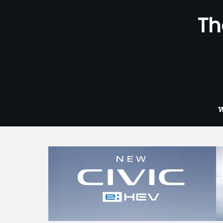
Skip
Th
to
content
ห