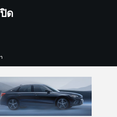
ปิด
รา