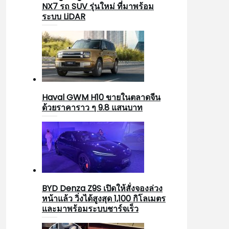
NX7 รถ SUV รุ่นใหม่ ที่มาพร้อม
ระบบ LiDAR
Haval GWM H10 ขายในตลาดจีน
ด้วยราคาราว ๆ 9.8 แสนบาท
BYD Denza Z9S เปิดให้สั่งจองล่วง
หน้าแล้ว วิ่งได้สูงสุด 1,100 กิโลเมตร
และมาพร้อมระบบชาร์จเร็ว