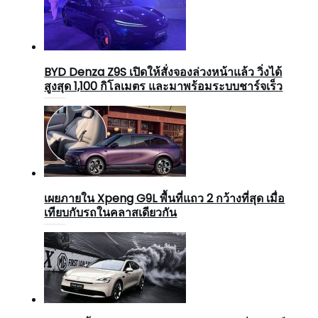
BYD Denza Z9S เปิดให้สั่งจองล่วงหน้าแล้ว วิ่งได้
สูงสุด 1,100 กิโลเมตร และมาพร้อมระบบชาร์จเร็ว
เผยภายใน Xpeng G9L พื้นที่แถว 2 กว้างที่สุด เมื่อ
เทียบกับรถในคลาสเดียวกัน