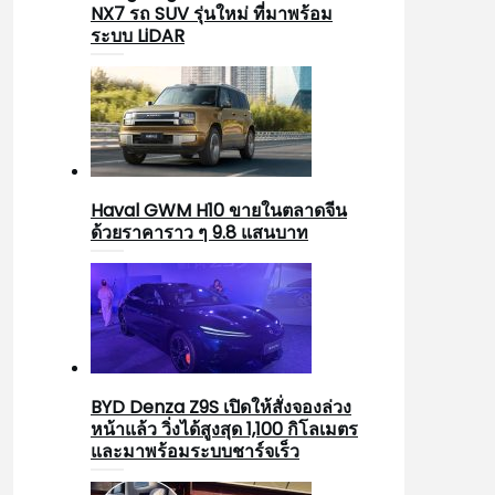
NX7 รถ SUV รุ่นใหม่ ที่มาพร้อม
ระบบ LiDAR
Haval GWM H10 ขายในตลาดจีน
ด้วยราคาราว ๆ 9.8 แสนบาท
BYD Denza Z9S เปิดให้สั่งจองล่วง
หน้าแล้ว วิ่งได้สูงสุด 1,100 กิโลเมตร
และมาพร้อมระบบชาร์จเร็ว