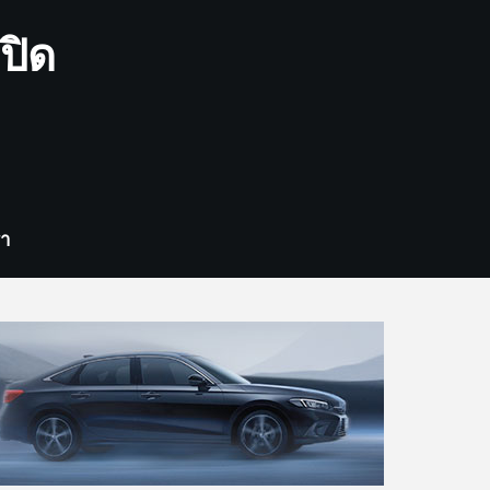
ปิด
รา