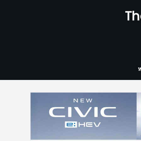
Skip
Th
to
content
ห