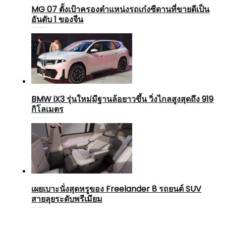
MG 07 ตั้งเป้าครองตำแหน่งรถเก๋งซีดานที่ขายดีเป็น
อันดับ 1 ของจีน
BMW iX3 รุ่นใหม่มีฐานล้อยาวขึ้น วิ่งไกลสูงสุดถึง 919
กิโลเมตร
เผยเบาะนั่งสุดหรูของ Freelander 8 รถยนต์ SUV
สายลุยระดับพรีเมียม