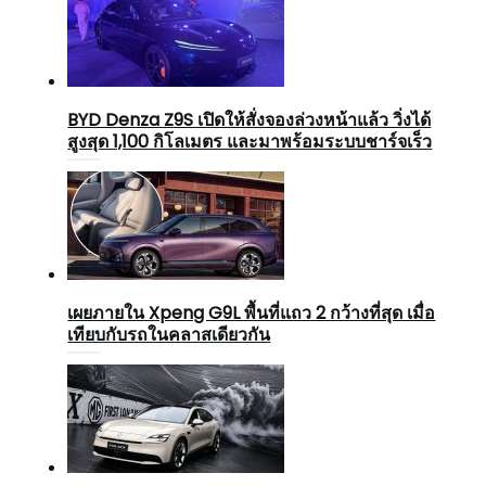
BYD Denza Z9S เปิดให้สั่งจองล่วงหน้าแล้ว วิ่งได้
สูงสุด 1,100 กิโลเมตร และมาพร้อมระบบชาร์จเร็ว
เผยภายใน Xpeng G9L พื้นที่แถว 2 กว้างที่สุด เมื่อ
เทียบกับรถในคลาสเดียวกัน