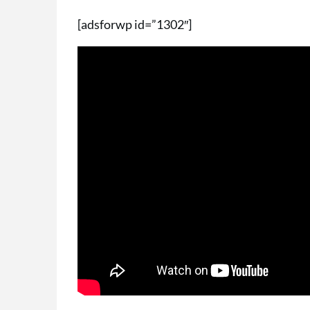
[adsforwp id=”1302″]