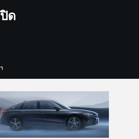
ปิด
รา