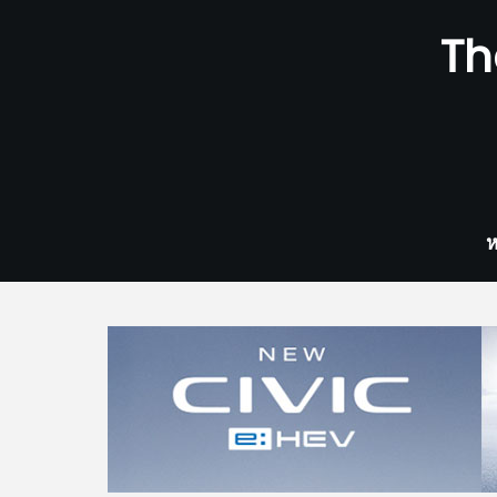
Skip
Th
to
content
ห