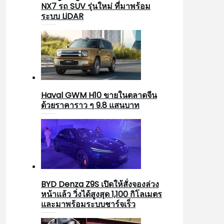
NX7 รถ SUV รุ่นใหม่ ที่มาพร้อม
ระบบ LiDAR
Haval GWM H10 ขายในตลาดจีน
ด้วยราคาราว ๆ 9.8 แสนบาท
BYD Denza Z9S เปิดให้สั่งจองล่วง
หน้าแล้ว วิ่งได้สูงสุด 1,100 กิโลเมตร
และมาพร้อมระบบชาร์จเร็ว