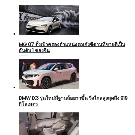
MG 07 ตั้งเป้าครองตำแหน่งรถเก๋งซีดานที่ขายดีเป็น
อันดับ 1 ของจีน
BMW iX3 รุ่นใหม่มีฐานล้อยาวขึ้น วิ่งไกลสูงสุดถึง 919
กิโลเมตร