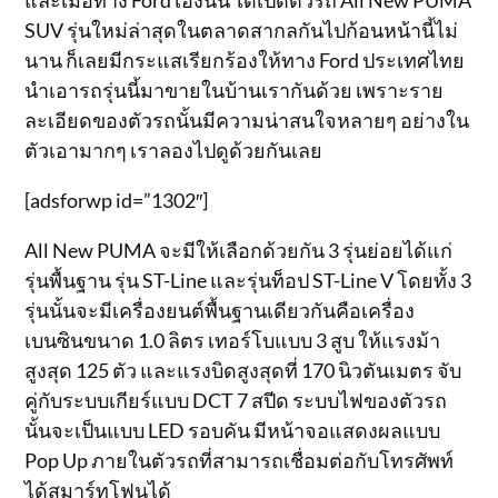
และเมื่อทาง Ford เองนั้น ได้เปิดตัวรถ All New PUMA
SUV รุ่นใหม่ล่าสุดในตลาดสากลกันไปก้อนหน้านี้ไม่
นาน ก็เลยมีกระแสเรียกร้องให้ทาง Ford ประเทศไทย
นำเอารถรุ่นนี้มาขายในบ้านเรากันด้วย เพราะราย
ละเอียดของตัวรถนั้นมีความน่าสนใจหลายๆ อย่างใน
ตัวเอามากๆ เราลองไปดูด้วยกันเลย
[adsforwp id=”1302″]
All New PUMA จะมีให้เลือกด้วยกัน 3 รุ่นย่อยได้แก่
รุ่นพื้นฐาน รุ่น ST-Line และรุ่นท็อป ST-Line V โดยทั้ง 3
รุ่นนั้นจะมีเครื่องยนต์พื้นฐานเดียวกันคือเครื่อง
เบนซินขนาด 1.0 ลิตร เทอร์โบแบบ 3 สูบ ให้แรงม้า
สูงสุด 125 ตัว และแรงบิดสูงสุดที่ 170 นิวตันเมตร จับ
คู่กับระบบเกียร์แบบ DCT 7 สปีด ระบบไฟของตัวรถ
นั้นจะเป็นแบบ LED รอบคัน มีหน้าจอแสดงผลแบบ
Pop Up ภายในตัวรถที่สามารถเชื่อมต่อกับโทรศัพท์
ได้สมาร์ทโฟนได้