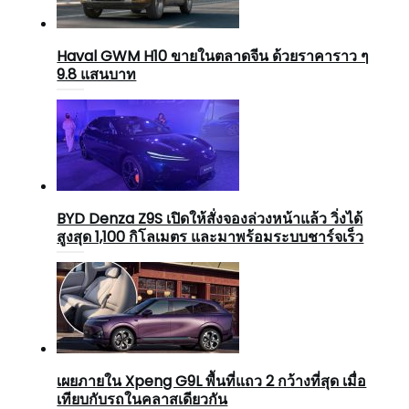
Haval GWM H10 ขายในตลาดจีน ด้วยราคาราว ๆ
9.8 แสนบาท
BYD Denza Z9S เปิดให้สั่งจองล่วงหน้าแล้ว วิ่งได้
สูงสุด 1,100 กิโลเมตร และมาพร้อมระบบชาร์จเร็ว
เผยภายใน Xpeng G9L พื้นที่แถว 2 กว้างที่สุด เมื่อ
เทียบกับรถในคลาสเดียวกัน