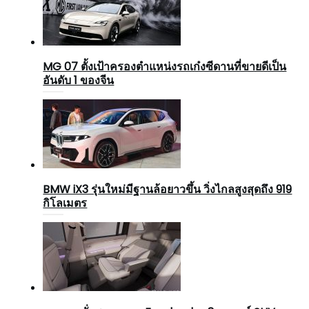
MG 07 ตั้งเป้าครองตำแหน่งรถเก๋งซีดานที่ขายดีเป็น
อันดับ 1 ของจีน
BMW iX3 รุ่นใหม่มีฐานล้อยาวขึ้น วิ่งไกลสูงสุดถึง 919
กิโลเมตร