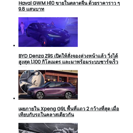
Haval GWM H10 ขายในตลาดจีน ด้วยราคาราว ๆ
9.8 แสนบาท
BYD Denza Z9S เปิดให้สั่งจองล่วงหน้าแล้ว วิ่งได้
สูงสุด 1,100 กิโลเมตร และมาพร้อมระบบชาร์จเร็ว
เผยภายใน Xpeng G9L พื้นที่แถว 2 กว้างที่สุด เมื่อ
เทียบกับรถในคลาสเดียวกัน