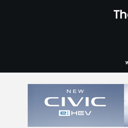
Skip
Th
to
content
ห