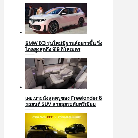
BMW iX3 รุ่นใหม่มีฐานล้อยาวขึ้น วิ่ง
ไกลสูงสุดถึง 919 กิโลเมตร
เผยเบาะนั่งสุดหรูของ Freelander 8
รถยนต์ SUV สายลุยระดับพรีเมียม