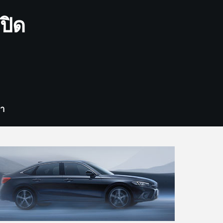
ปิด
รา