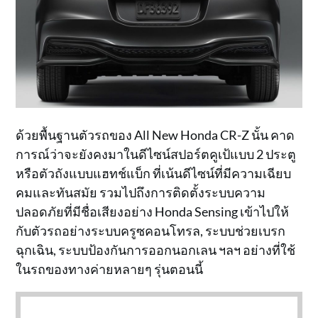
ด้วยพื้นฐานตัวรถของ All New Honda CR-Z นั้น คาด
การณ์ว่าจะยังคงมาในดีไซน์สปอร์ตคูเป้แบบ 2 ประตู
หรือตัวถังแบบแฮทช์แบ็ก ที่เน้นดีไซน์ที่มีความเฉียบ
คมและทันสมัย รวมไปถึงการติดตั้งระบบความ
ปลอดภัยที่มีชื่อเสียงอย่าง Honda Sensing เข้าไปให้
กับตัวรถอย่างระบบครูซคอนโทรล, ระบบช่วยเบรก
ฉุกเฉิน, ระบบป้องกันการออกนอกเลน ฯลฯ อย่างที่ใช้
ในรถของทางค่ายหลายๆ รุ่นตอนนี้