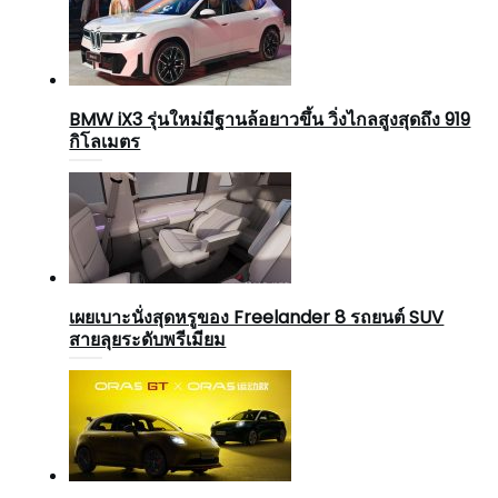
BMW iX3 รุ่นใหม่มีฐานล้อยาวขึ้น วิ่งไกลสูงสุดถึง 919
กิโลเมตร
เผยเบาะนั่งสุดหรูของ Freelander 8 รถยนต์ SUV
สายลุยระดับพรีเมียม