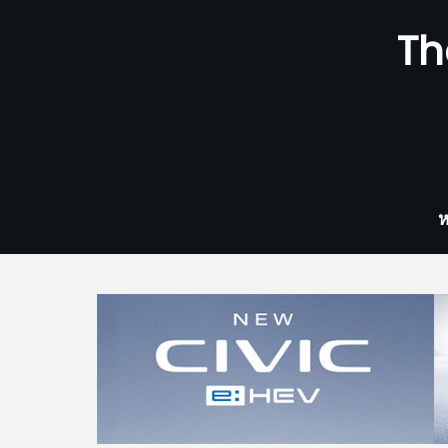
Skip
Th
to
content
ห