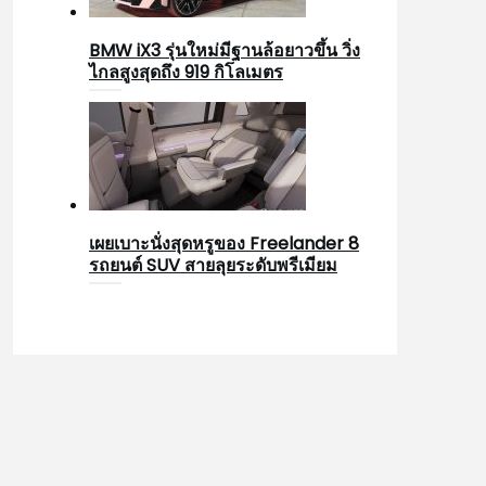
BMW iX3 รุ่นใหม่มีฐานล้อยาวขึ้น วิ่ง
ไกลสูงสุดถึง 919 กิโลเมตร
เผยเบาะนั่งสุดหรูของ Freelander 8
รถยนต์ SUV สายลุยระดับพรีเมียม