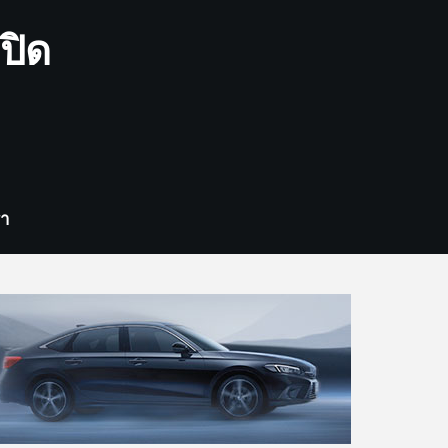
ปิด
รา