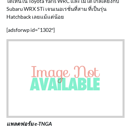
ได้เห็นใน Toyota Yaris WRC และไม่ได้ใกล้เคียงกับ
Subaru WRX STi เจนเนอเรชั่นที่สาม ที่เป็นรุ่น
Hatchback เลยแม้แต่น้อย
[adsforwp id=”1302″]
แพลตฟอร์ม e-TNGA