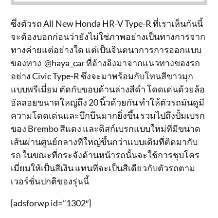
ซึ่งตัวรถ All New Honda HR-V Type-R ที่เราเห็นกันนี้
จะต้องบอกก่อนว่ายังไม่ใช่ภาพอย่างเป็นทางการจาก
ทางค่ายแต่อย่างใด แต่เป็นจินตนาการการออกแบบ
ของทาง @haya_car ที่อ้างอิงมาจากแนวทางของรถ
อย่าง Civic Type-R ซึ่งจะมาพร้อมกับโทนสีขาวมุก
แบบพรีเมี่ยม ตัดกับขอบด้านล่างสีดำ โดดเด่นด้วยล้อ
อัลลอยขนาดใหญ่ถึง 20 นิ้วด้วยกัน ทำให้ตัวรถมันดูมี
ความโดดเด่นและบึกบึนมากยิ่งขึ้น รวมไปถึงปั้มเบรก
ของ Brembo สีแดง และดิสก์เบรกแบบใหม่ที่มีขนาด
เส้นผ่านศูนย์กลางที่ใหญ่ขึ้นกว่าแบบเดิมที่ติดมากับ
รถ ในขณะที่กระจังด้านหน้ารถนั้นจะใช้การชุบโคร
เมี่ยมให้เป็นสีเงิน แทนที่จะเป็นสีเดียวกับตัวรถตาม
เวอร์ชั่นปกติของรุ่นนี้
[adsforwp id=”1302″]