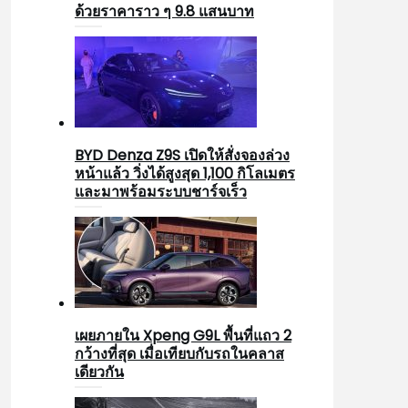
ด้วยราคาราว ๆ 9.8 แสนบาท
BYD Denza Z9S เปิดให้สั่งจองล่วง
หน้าแล้ว วิ่งได้สูงสุด 1,100 กิโลเมตร
และมาพร้อมระบบชาร์จเร็ว
เผยภายใน Xpeng G9L พื้นที่แถว 2
กว้างที่สุด เมื่อเทียบกับรถในคลาส
เดียวกัน