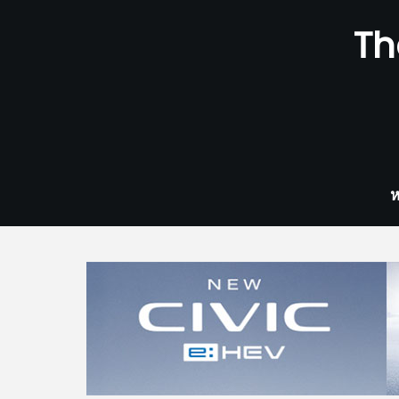
Skip
Th
to
content
ห