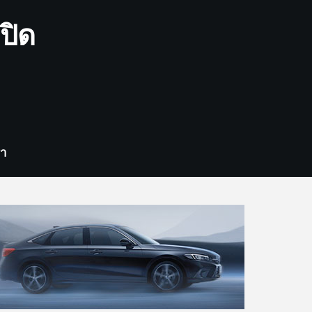
ปิด
รา