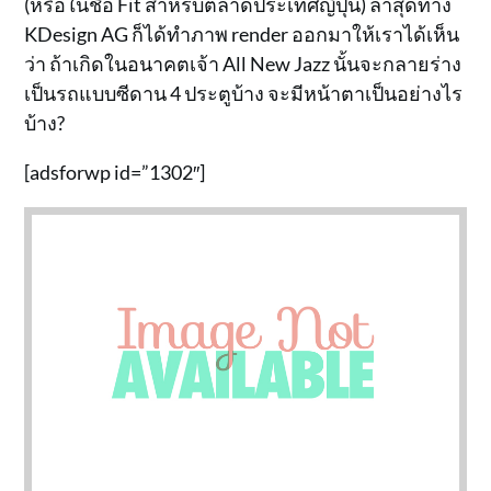
(หรือในชื่อ Fit สำหรับตลาดประเทศญี่ปุ่น) ล่าสุดทาง
KDesign AG ก็ได้ทำภาพ render ออกมาให้เราได้เห็น
ว่า ถ้าเกิดในอนาคตเจ้า All New Jazz นั้นจะกลายร่าง
เป็นรถแบบซีดาน 4 ประตูบ้าง จะมีหน้าตาเป็นอย่างไร
บ้าง?
[adsforwp id=”1302″]