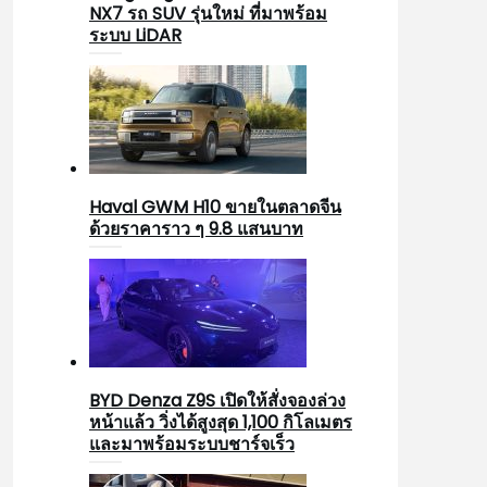
NX7 รถ SUV รุ่นใหม่ ที่มาพร้อม
ระบบ LiDAR
Haval GWM H10 ขายในตลาดจีน
ด้วยราคาราว ๆ 9.8 แสนบาท
BYD Denza Z9S เปิดให้สั่งจองล่วง
หน้าแล้ว วิ่งได้สูงสุด 1,100 กิโลเมตร
และมาพร้อมระบบชาร์จเร็ว