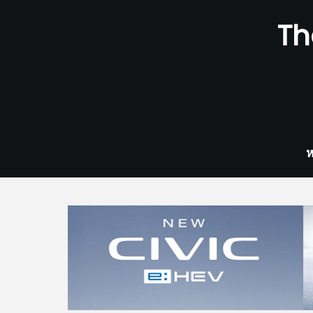
Skip
Th
to
content
ห