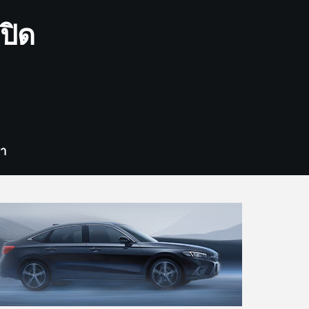
ปิด
รา