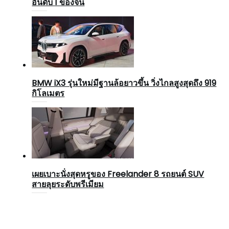
อันดับ 1 ของจีน
BMW iX3 รุ่นใหม่มีฐานล้อยาวขึ้น วิ่งไกลสูงสุดถึง 919
กิโลเมตร
เผยเบาะนั่งสุดหรูของ Freelander 8 รถยนต์ SUV
สายลุยระดับพรีเมียม