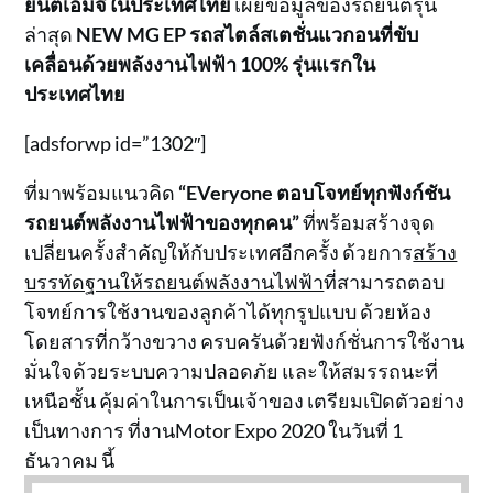
ยนต์เอ็มจีในประเทศไทย
เผยข้อมูลของรถยนต์รุ่น
ล่าสุด
NEW MG EP รถสไตล์สเตชั่นแวกอนที่ขับ
เคลื่อนด้วยพลังงานไฟฟ้า 100% รุ่นแรกใน
ประเทศไทย
[adsforwp id=”1302″]
ที่มาพร้อมแนวคิด
“EVeryone ตอบโจทย์ทุกฟังก์ชัน
รถยนต์พลังงานไฟฟ้าของทุกคน”
ที่พร้อมสร้างจุด
เปลี่ยนครั้งสำคัญให้กับประเทศอีกครั้ง ด้วยการ
สร้าง
บรรทัดฐานให้รถยนต์พลังงานไฟฟ้า
ที่สามารถตอบ
โจทย์การใช้งานของลูกค้าได้ทุกรูปแบบ ด้วยห้อง
โดยสารที่กว้างขวาง ครบครันด้วยฟังก์ชั่นการใช้งาน
มั่นใจด้วยระบบความปลอดภัย และให้สมรรถนะที่
เหนือชั้น คุ้มค่าในการเป็นเจ้าของ เตรียมเปิดตัวอย่าง
เป็นทางการ ที่งานMotor Expo 2020 ในวันที่ 1
ธันวาคม นี้