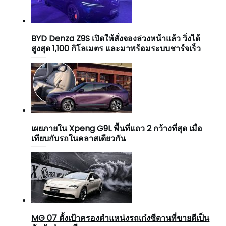
BYD Denza Z9S เปิดให้สั่งจองล่วงหน้าแล้ว วิ่งได้
สูงสุด 1,100 กิโลเมตร และมาพร้อมระบบชาร์จเร็ว
เผยภายใน Xpeng G9L พื้นที่แถว 2 กว้างที่สุด เมื่อ
เทียบกับรถในคลาสเดียวกัน
MG 07 ตั้งเป้าครองตำแหน่งรถเก๋งซีดานที่ขายดีเป็น