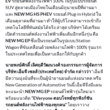
EV
รถยนต์พลังงานไฟฟ้า 100% ในรูปแบบรถยนต์
SUV สู่ตลาดเมืองไทยในเดือนมิถุนายนปีที่ผ่านมา
และ
NEW MG HS PHEV
รถยนต์ Plug-in Hybrid ใน
เดือนตุลาคมที่ผ่านมา ทำให้ผู้บริโภคสามารถเข้าถึง
เทคโนโลยีที่ทันสมัยได้จริง ล่าสุด บริษัทฯ ได้เตรียม
เปิดตัวรถยนต์พลังงานไฟฟ้าเพิ่มเติมอีกหนึ่งรุ่น คือ
NEW MG EP
ซึ่งเป็นรถยนต์ในรูปแบบ Station
Wagon ที่ขับเคลื่อนด้วยพลังงานไฟฟ้า 100% รุ่นแรก
ในประเทศไทยเพื่อเป็นทางเลือกให้กับลูกค้า
นายพงษ์ศักดิ์ เลิศฤดีวัฒนวงศ์ รองกรรมการผู้จัดการ
บริษัท เอ็มจี เซลส์ (ประเทศไทย) จำกัด กล่าวว่า
“เอ็มจี
มีความมุ่งมั่นที่จะเป็นผู้นำยานยนต์แห่งอนาคต หรือ
New Generation of Automotive วันนี้ เอ็มจีจึงมีแผน
จะแนะนำ
NEW MG EP
รถยนต์ไฟฟ้ารุ่นใหม่ มา
พร้อมแนวคิด
“EVeryone ตอบโจทย์ทุกฟังก์ชัน
รถยนต์พลังงานไฟฟ้าของทุกคน”
โดยเราวาง