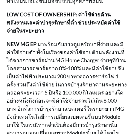
ทำให้มั่นใจยิ่งขึ้นเมื่อขับขี่บนทุกสภาพถนน
LOW COST OF OWNERSHIP:
ค่าใช้จ่ายด้าน
พลังงานและค่าบำรุงรักษาที่ต่ำ ช่วยประหยัดค่าใช้
จ่ายในระยะยาว
NEW MG EP
มาพร้อมกับการดูแลรักษาที่ง่าย และมี
ค่าใช้จ่ายต่ำ ทั้งในเรื่องของค่าใช้จ่ายด้านพลังงานที่
ได้จากการชาร์จผ่าน MG Home Charger ง่ายๆที่บ้าน
โดยสามารถชาร์จจาก 0%-100% และมีค่าใช้จ่ายซึ่ง
เป็นค่าไฟฟ้าประมาณ 200 บาท*ต่อการชาร์จไฟ 1
ครั้ง รวมถึงค่าใช้จ่ายในการบำรุงรักษาตามระยะทาง
ตลอดระยะเวลา 5 ปีหรือ 100,000 กิโลเมตร อย่างใด
อย่างหนึ่งถึงก่อน จะมีค่าใช้จ่ายรวมไม่เกิน 8,000
บาท อีกทั้งการบำรุงรักษาแบตเตอรี่ในระยะยาว MG
ยังนำเทคโนโลยีการเปลี่ยนแบตเตอรี่แบบ Module
มาใช้ ในกรณีหากจำเป็นต้องมีการบำรุงรักษานั้น
สามารถแยกเปลี่ยนเฉพาะ Module นั้นๆ ได้โดยไม่