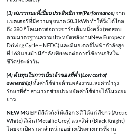
(3) สมรรถนะที่เปี่ยมประสิทธิภาพ (Performance)
จาก
แบตเตอรี่ที่มีความจุขนาด 50.3 kWh ทำให้วิ่งได้ไกล
ถึง 380 กิโลเมตรต่อการชาร์จเต็มหนึ่งครั้ง (ทดสอบ
ตามมาตรฐานความประหยัดพลังงานNew European
Driving Cycle – NEDC) และมีมอเตอร์ไฟฟ้ากำลังสูง
ที่ 163 แรงม้า มีกำลังเพียงพอต่อการใช้งานจริงใน
ชีวิตประจำวัน
(4) ต้นทุนในการเป็นเจ้าของที่ต่ำ (Low cost of
ownership)
ทั้งค่าใช้จ่ายด้านพลังงานและค่าบำรุง
รักษาที่ต่ำ สามารถช่วยประหยัดค่าใช้จ่ายได้ในระยะ
ยาว
NEW MG EP
มีสีตัวถังให้เลือก 3 สี ได้แก่ สีขาว (Arctic
White) สีเงิน (Metallic Grey) และสีดำ (Black Knight)
โดยจะเปิดราคาจำหน่ายอย่างเป็นทางการที่งาน