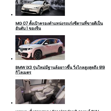
MG 07 ตั้งเป้าครองตำแหน่งรถเก๋งซีดานที่ขายดีเป็น
อันดับ 1 ของจีน
BMW iX3 รุ่นใหม่มีฐานล้อยาวขึ้น วิ่งไกลสูงสุดถึง 919
กิโลเมตร