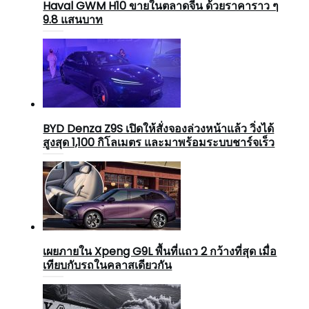
Haval GWM H10 ขายในตลาดจีน ด้วยราคาราว ๆ
9.8 แสนบาท
BYD Denza Z9S เปิดให้สั่งจองล่วงหน้าแล้ว วิ่งได้
สูงสุด 1,100 กิโลเมตร และมาพร้อมระบบชาร์จเร็ว
เผยภายใน Xpeng G9L พื้นที่แถว 2 กว้างที่สุด เมื่อ
เทียบกับรถในคลาสเดียวกัน