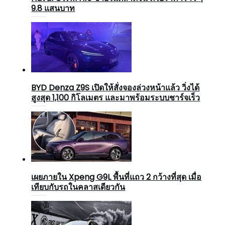
9.8 แสนบาท
BYD Denza Z9S เปิดให้สั่งจองล่วงหน้าแล้ว วิ่งได้
สูงสุด 1,100 กิโลเมตร และมาพร้อมระบบชาร์จเร็ว
เผยภายใน Xpeng G9L พื้นที่แถว 2 กว้างที่สุด เมื่อ
เทียบกับรถในคลาสเดียวกัน