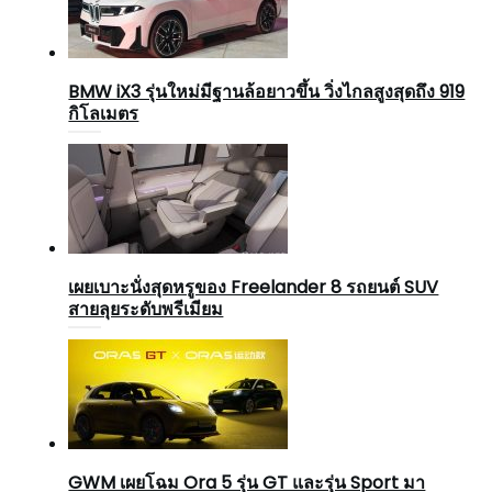
BMW iX3 รุ่นใหม่มีฐานล้อยาวขึ้น วิ่งไกลสูงสุดถึง 919
กิโลเมตร
เผยเบาะนั่งสุดหรูของ Freelander 8 รถยนต์ SUV
สายลุยระดับพรีเมียม
GWM เผยโฉม Ora 5 รุ่น GT และรุ่น Sport มา