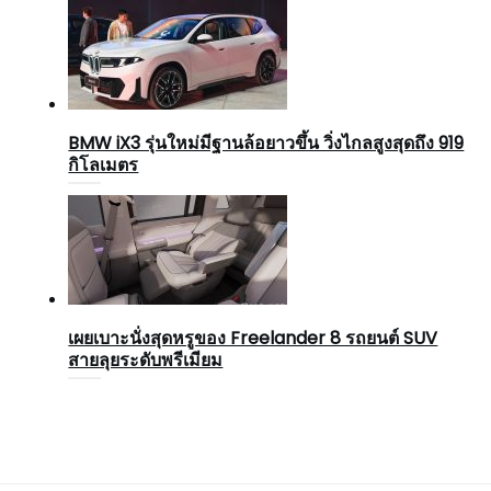
BMW iX3 รุ่นใหม่มีฐานล้อยาวขึ้น วิ่งไกลสูงสุดถึง 919
กิโลเมตร
เผยเบาะนั่งสุดหรูของ Freelander 8 รถยนต์ SUV
สายลุยระดับพรีเมียม