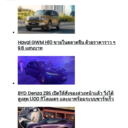
Haval GWM H10 ขายในตลาดจีน ด้วยราคาราว ๆ
9.8 แสนบาท
BYD Denza Z9S เปิดให้สั่งจองล่วงหน้าแล้ว วิ่งได้
สูงสุด 1,100 กิโลเมตร และมาพร้อมระบบชาร์จเร็ว