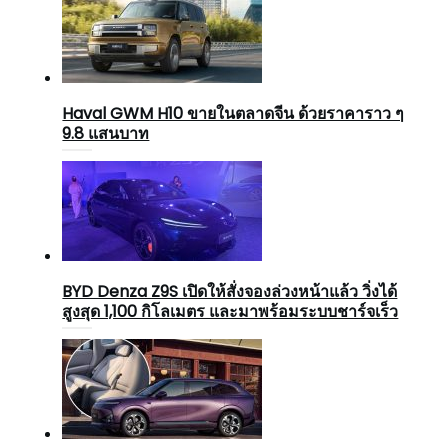
Haval GWM H10 ขายในตลาดจีน ด้วยราคาราว ๆ
9.8 แสนบาท
BYD Denza Z9S เปิดให้สั่งจองล่วงหน้าแล้ว วิ่งได้
สูงสุด 1,100 กิโลเมตร และมาพร้อมระบบชาร์จเร็ว