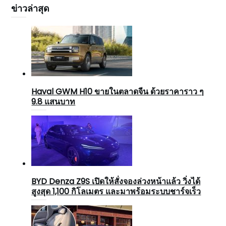
ข่าวล่าสุด
Haval GWM H10 ขายในตลาดจีน ด้วยราคาราว ๆ
9.8 แสนบาท
BYD Denza Z9S เปิดให้สั่งจองล่วงหน้าแล้ว วิ่งได้
สูงสุด 1,100 กิโลเมตร และมาพร้อมระบบชาร์จเร็ว