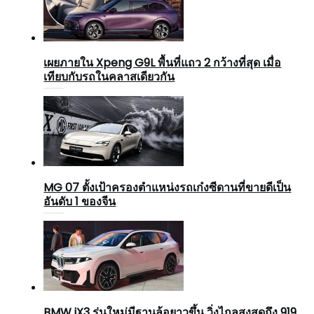
เผยภายใน Xpeng G9L พื้นที่แถว 2 กว้างที่สุด เมื่อ
เทียบกับรถในคลาสเดียวกัน
MG 07 ตั้งเป้าครองตำแหน่งรถเก๋งซีดานที่ขายดีเป็น
อันดับ 1 ของจีน
BMW iX3 รุ่นใหม่มีฐานล้อยาวขึ้น วิ่งไกลสูงสุดถึง 919