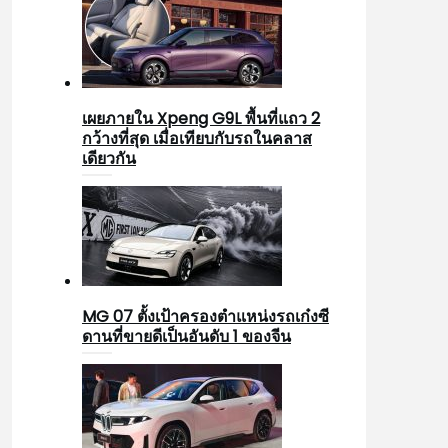
เผยภายใน Xpeng G9L พื้นที่แถว 2
กว้างที่สุด เมื่อเทียบกับรถในคลาส
เดียวกัน
MG 07 ตั้งเป้าครองตำแหน่งรถเก๋งซี
ดานที่ขายดีเป็นอันดับ 1 ของจีน