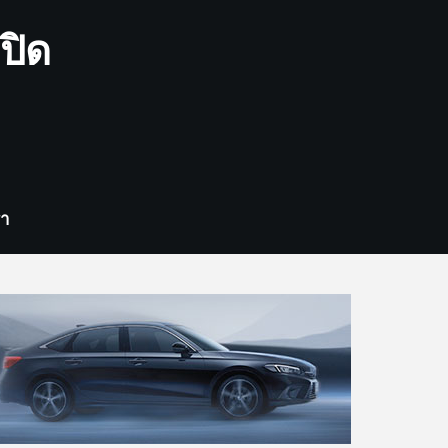
ปิด
รา