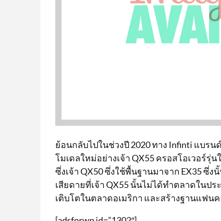
ย้อนกลับไปในช่วงปี 2020 ทาง Infinti แบรนด์ระ
โมเดลใหม่อย่างเจ้า QX55 ครอสโอเวอร์รุ่น
ซึ่งเจ้า QX50 ซึ่งใช้พื้นฐานมาจาก EX35 ซึ่ง
เสียดายที่เจ้า QX55 นั้นไม่ได้ทำตลาดในปร
เติบโตในตลาดอเมริกา และสร้างฐานแฟนคลั
[adsforwp id=”1302″]