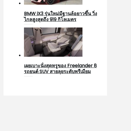
BMW iX3 รุ่นใหม่มีฐานล้อยาวขึ้น วิ่ง
ไกลสูงสุดถึง 919 กิโลเมตร
เผยเบาะนั่งสุดหรูของ Freelander 8
รถยนต์ SUV สายลุยระดับพรีเมียม