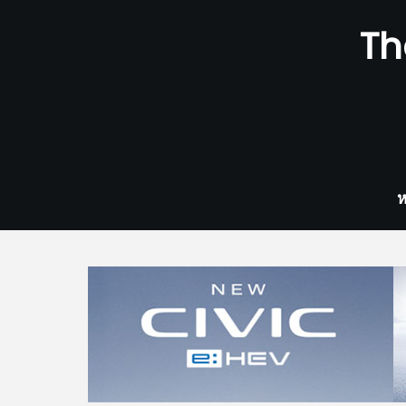
Skip
Th
to
content
ห