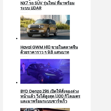
NX7 รถ SUV รุ่นใหม่ ที่มาพร้อม
ระบบ LiDAR
Haval GWM H10 ขายในตลาดจีน
ด้วยราคาราว ๆ 9.8 แสนบาท
BYD Denza Z9S เปิดให้สั่งจองล่วง
หน้าแล้ว วิ่งได้สูงสุด 1,100 กิโลเมตร
และมาพร้อมระบบชาร์จเร็ว