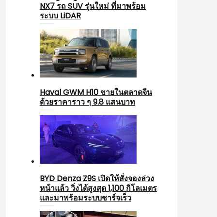
NX7 รถ SUV รุ่นใหม่ ที่มาพร้อม
ระบบ LiDAR
Haval GWM H10 ขายในตลาดจีน
ด้วยราคาราว ๆ 9.8 แสนบาท
BYD Denza Z9S เปิดให้สั่งจองล่วง
หน้าแล้ว วิ่งได้สูงสุด 1,100 กิโลเมตร
และมาพร้อมระบบชาร์จเร็ว