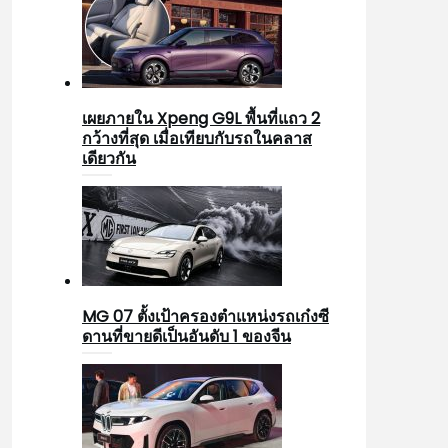
เผยภายใน Xpeng G9L พื้นที่แถว 2
กว้างที่สุด เมื่อเทียบกับรถในคลาส
เดียวกัน
MG 07 ตั้งเป้าครองตำแหน่งรถเก๋งซี
ดานที่ขายดีเป็นอันดับ 1 ของจีน