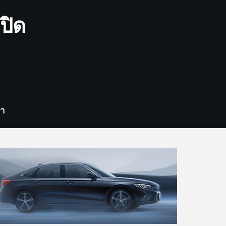
ปิด
รา