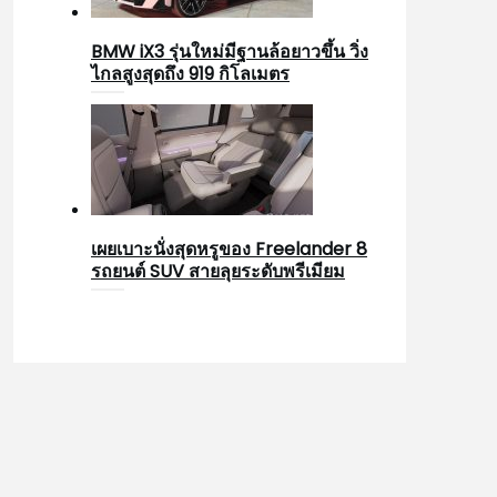
BMW iX3 รุ่นใหม่มีฐานล้อยาวขึ้น วิ่ง
ไกลสูงสุดถึง 919 กิโลเมตร
เผยเบาะนั่งสุดหรูของ Freelander 8
รถยนต์ SUV สายลุยระดับพรีเมียม