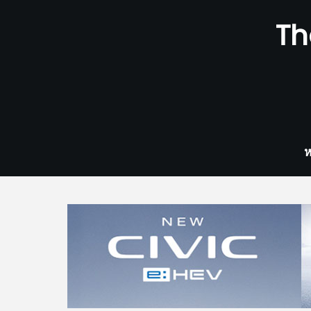
Skip
Th
to
content
ห