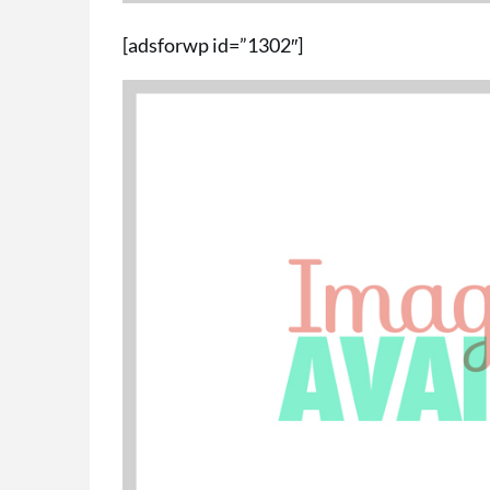
[adsforwp id=”1302″]