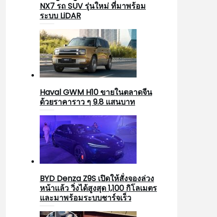
NX7 รถ SUV รุ่นใหม่ ที่มาพร้อม
ระบบ LiDAR
Haval GWM H10 ขายในตลาดจีน
ด้วยราคาราว ๆ 9.8 แสนบาท
BYD Denza Z9S เปิดให้สั่งจองล่วง
หน้าแล้ว วิ่งได้สูงสุด 1,100 กิโลเมตร
และมาพร้อมระบบชาร์จเร็ว