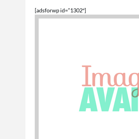
[adsforwp id=”1302″]