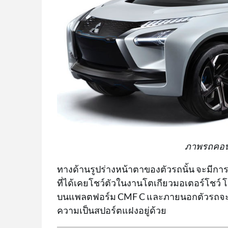
ภาพรถคอนเซ
ทางด้านรูปร่างหน้าตาของตัวรถนั้น จะมีก
ที่ได้เคยโชว์ตัวในงานโตเกียวมอเตอร์โชว์ โด
บนแพลตฟอร์ม CMF C และภายนอกตัวรถจะเน
ความเป็นสปอร์ตแฝงอยู่ด้วย