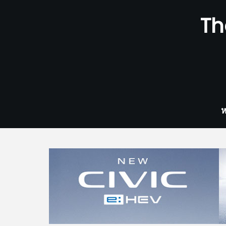
Skip
Th
to
content
ห