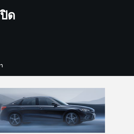
ปิด
รา