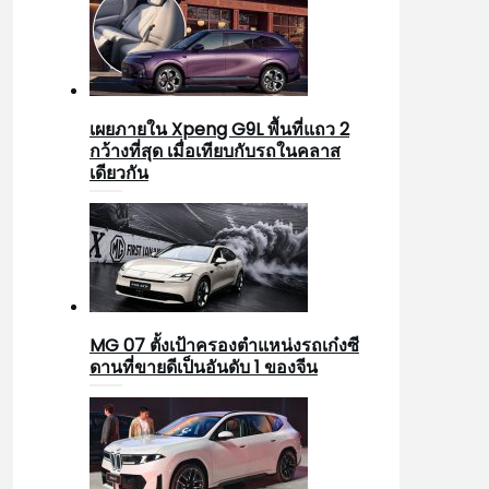
เผยภายใน Xpeng G9L พื้นที่แถว 2
กว้างที่สุด เมื่อเทียบกับรถในคลาส
เดียวกัน
MG 07 ตั้งเป้าครองตำแหน่งรถเก๋งซี
ดานที่ขายดีเป็นอันดับ 1 ของจีน