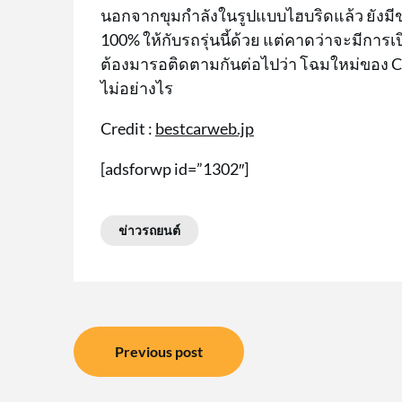
นอกจากขุมกำลังในรูปแบบไฮบริดแล้ว ยังมีข
100% ให้กับรถรุ่นนี้ด้วย แต่คาดว่าจะมีการเป
ต้องมารอติดตามกันต่อไปว่า โฉมใหม่ของ C
ไม่อย่างไร
Credit :
bestcarweb.jp
[adsforwp id=”1302″]
ข่าวรถยนต์
แนะแนว
Previous post
เรื่อง