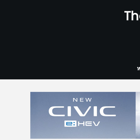
Skip
Th
to
content
ห