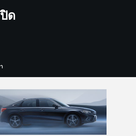
ปิด
รา