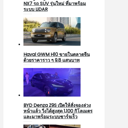
NX7 รถ SUV รุ่นใหม่ ที่มาพร้อม
ระบบ LiDAR
Haval GWM H10 ขายในตลาดจีน
ด้วยราคาราว ๆ 9.8 แสนบาท
BYD Denza Z9S เปิดให้สั่งจองล่วง
หน้าแล้ว วิ่งได้สูงสุด 1,100 กิโลเมตร
และมาพร้อมระบบชาร์จเร็ว