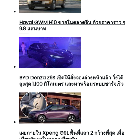
Haval GWM H10 ขายในตลาดจีน ด้วยราคาราว ๆ
9.8 แสนบาท
BYD Denza Z9S เปิดให้สั่งจองล่วงหน้าแล้ว วิ่งได้
สูงสุด 1,100 กิโลเมตร และมาพร้อมระบบชาร์จเร็ว
เผยภายใน Xpeng G9L พื้นที่แถว 2 กว้างที่สุด เมื่อ