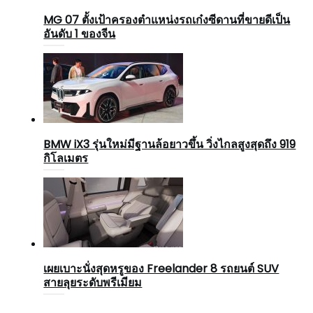
MG 07 ตั้งเป้าครองตำแหน่งรถเก๋งซีดานที่ขายดีเป็น
อันดับ 1 ของจีน
BMW iX3 รุ่นใหม่มีฐานล้อยาวขึ้น วิ่งไกลสูงสุดถึง 919
กิโลเมตร
เผยเบาะนั่งสุดหรูของ Freelander 8 รถยนต์ SUV
สายลุยระดับพรีเมียม