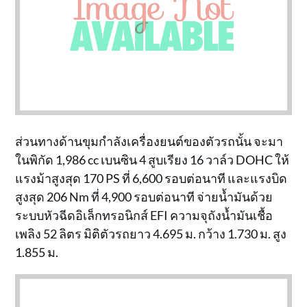
ส่วนทางด้านขุมกำลังเครื่องยนต์ของตัวรถนั้น จะมา
ในพิกัด 1,986 cc เบนซิน 4 สูบเรียง 16 วาล์ว DOHC ให้
แรงม้าสูงสุด 170 PS ที่ 6,600 รอบต่อนาที และแรงบิด
สูงสุด 206 Nm ที่ 4,900 รอบต่อนาที จ่ายน้ำมันด้วย
ระบบหัวฉีดอิเล็กทรอนิกส์ EFI ความจุถังน้ำมันเชื้อ
เพลิง 52 ลิตร มิติตัวรถยาว 4.695 ม. กว้าง 1.730 ม. สูง
1.855 ม.