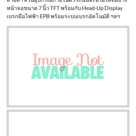
หน้าจอขนาด 7 นิ้ว TFT พร้อมกับ Head-Up Display
เบรกมือไฟฟ้า EPB พร้อมระบบเบรกอัตโนมัติ ฯลฯ