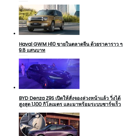
Haval GWM H10 ขายในตลาดจีน ด้วยราคาราว ๆ
9.8 แสนบาท
BYD Denza Z9S เปิดให้สั่งจองล่วงหน้าแล้ว วิ่งได้
สูงสุด 1,100 กิโลเมตร และมาพร้อมระบบชาร์จเร็ว