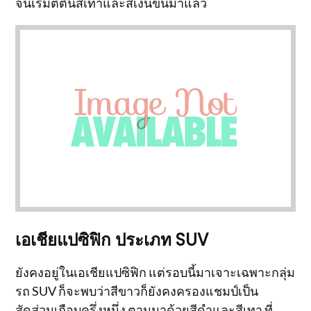
จนเริ่มตีตื้นสีเทาและสีเงินขึ้นมาแล้ว
เอเชียแปซิฟิก ประเภท SUV
ยังคงอยู่ในเอเชียแปซิฟิก แต่รอบนี้มาเจาะเฉพาะกลุ่ม
รถ SUV ก็จะพบว่าสีขาวก็ยังคงครองแชมป์เป็น
สัดส่วนเกือบครึ่งหนึ่ง ตามมาด้วยสีดำและสีเทา ที่