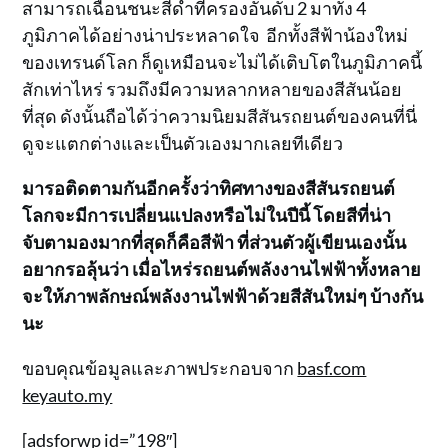
สามารถเฉือนชนะสีดำที่ครองอันดับ 2 มาทั้ง 4
ภูมิภาคได้อย่างน่าประหลาดใจ อีกทั้งสีฟ้าน้องใหม่
ของเทรนด์โลก ก็ดูเหมือนจะไม่ได้เติบโตในภูมิภาคนี้
สักเท่าไหร่ รวมถึงมีความหลากหลายของสีสันน้อย
ที่สุด ดังนั้นถือได้ว่าความนิยมสีสันรถยนต์ของคนที่นี่
ดูจะแตกต่างและเป็นตัวเองมากเลยทีเดียว
มารอติดตามกันอีกครั้งว่าทิศทางของสีสันรถยนต์
โลกจะมีการเปลี่ยนแปลงหรือไม่ในปีนี้ โดยสีที่น่า
จับตามองมากที่สุดก็คือสีฟ้า ที่ส่วนตัวผู้เขียนเองนั้น
อยากรอลุ้นว่า เมื่อไหร่รถยนต์พลังงานไฟฟ้าทั้งหลาย
จะให้ภาพลักษณ์พลังงานไฟฟ้าด้วยสีสันใหม่ๆ บ้างกัน
นะ
ขอบคุณข้อมูลและภาพประกอบจาก
basf.com
keyauto.my
[adsforwp id=”198″]