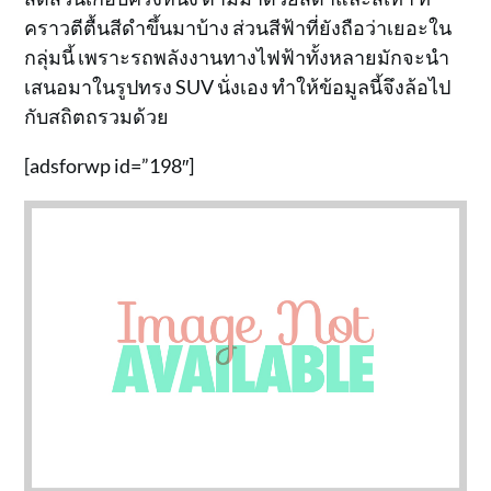
คราวตีตื้นสีดำขึ้นมาบ้าง ส่วนสีฟ้าที่ยังถือว่าเยอะใน
กลุ่มนี้ เพราะรถพลังงานทางไฟฟ้าทั้งหลายมักจะนำ
เสนอมาในรูปทรง SUV นั่งเอง ทำให้ข้อมูลนี้จึงล้อไป
กับสถิตถรวมด้วย
[adsforwp id=”198″]