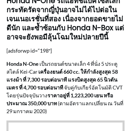
Honda N-One รถแฮทช์แบ็คไซส์เล็ก
กระทัดรัดจากญี่ปุ่นอาจไม่ได้ไปต่อใน
เจนเนอเรชั่นที่สอง เนื่องจากยอดขายไม่
ดีนัก และซ้ำซ้อนกับ Honda N-Box แต่
อาจจะยังพอมีลุ้นโฉมใหม่ปลายปีนี้
[adsforwp id=”198″]
Honda N-One
เป็นรถยนต์ขนาดเล็ก 4 ที่นั่ง 5 ประตู
สไตล์ Kei-Car
เครื่องยนต์ 660 cc. ให้กำลังสูงสุด 58
แรงม้า ที่ 7,300 รอบต่อนาที แรงบิดสูงสุด 65 นิวตัน
เมตร ที่ 4,700 รอบต่อนาที
จับคู่กับเกียร์อัตโนมัติ CVT
โดยรุ่นปัจจุบันวาง
ราคาอยู่ที่ 1,223,200 เยน หรือ
ประมาณ 350,000 บาท
(ตามอัตราแลกเปลี่ยน ณ วันที่
29 มกราคม 2020)