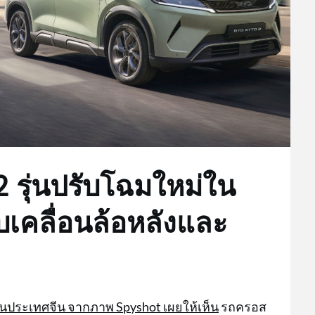
 รุ่นปรับโฉมใหม่ใน
บเคลื่อนล้อหลังและ
วในประเทศจีน จากภาพ Spyshot เผยให้เห็น
รถครอส