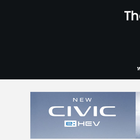
Skip
Th
to
content
ห