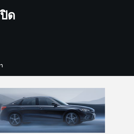
ปิด
รา