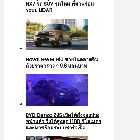
NX7 รถ SUV รุ่นใหม่ ที่มาพร้อม
ระบบ LiDAR
Haval GWM H10 ขายในตลาดจีน
ด้วยราคาราว ๆ 9.8 แสนบาท
BYD Denza Z9S เปิดให้สั่งจองล่วง
หน้าแล้ว วิ่งได้สูงสุด 1,100 กิโลเมตร
และมาพร้อมระบบชาร์จเร็ว