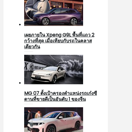
เผยภายใน Xpeng G9L พื้นที่แถว 2
กว้างที่สุด เมื่อเทียบกับรถในคลาส
เดียวกัน
MG 07 ตั้งเป้าครองตำแหน่งรถเก๋งซี
ดานที่ขายดีเป็นอันดับ 1 ของจีน