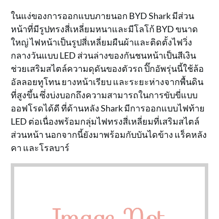
ในแง่ของการออกแบบภายนอก BYD Shark มีส่วน
หน้าที่มีรูปทรงสี่เหลี่ยมหนาและมีโลโก้ BYD ขนาด
ใหญ่ ไฟหน้าเป็นรูปสี่เหลี่ยมผืนผ้าและติดตั้งไฟวิ่ง
กลางวันแบบ LED ส่วนล่างของกันชนหน้าเป็นสีเงิน
ช่วยเสริมสไตล์ความดุดันของตัวรถ ปิ๊กอัพรุ่นนี้ใช้ล้อ
อัลลอยทูโทน ยางหน้าเรียบ และระยะห่างจากพื้นดิน
ที่สูงขึ้น ซึ่งบ่งบอกถึงความสามารถในการขับขี่แบบ
ออฟโรดได้ดี ที่ด้านหลัง Shark มีการออกแบบไฟท้าย
LED ต่อเนื่องพร้อมกลุ่มไฟทรงสี่เหลี่ยมที่เสริมสไตล์
ส่วนหน้า นอกจากนี้ยังมาพร้อมกับบันไดข้าง แร็คหลัง
คา และโรลบาร์