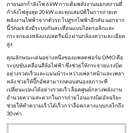
ภายนอกกำลังไฟ 6 kW การเติมพลังงานนอกสถานที่
กำลังไฟสูงสุด 20 kW และคุณสมบัติในการถ่ายเท
พลังงานไฟฟ้าจากตัวรถ ไปสู่รถไฟฟ้าอีกคัน นอกจาก
นี้ Shark ยังมีระบบกันสะเทือนแบบไฮดรอลิกและ
กระจกมองหลังแบบสตรีมมิ่ง ผ่านกล้องความละเอียด
สูง
คุณลักษณะเด่นอย่างหนึ่งของแพลตฟอร์ม DMO คือ
ระบบขับเคลื่อนสี่ล้อไฟฟ้า ซึ่งช่วยให้กระจายแรงบิด
อย่างรวดเร็วและแม่นนำระหว่างเพลาหน้าและเพลา
หลัง ช่วยให้ปิ๊กอัพสามารถตอบสนองสภาวะที่
เปลี่ยนแปลงได้อย่างรวดเร็ว ล็อคศูนย์กลางพลังงาน
อำนวยความสะดวกในการถ่ายโอนแรงบิดอัจฉริยะ
ช่วยให้ทำความเร็วได้เร็วกว่าล็อคกลางแบบกลไกถึง
30 เท่า