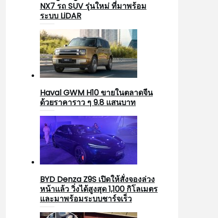
NX7 รถ SUV รุ่นใหม่ ที่มาพร้อม
ระบบ LiDAR
Haval GWM H10 ขายในตลาดจีน
ด้วยราคาราว ๆ 9.8 แสนบาท
BYD Denza Z9S เปิดให้สั่งจองล่วง
หน้าแล้ว วิ่งได้สูงสุด 1,100 กิโลเมตร
และมาพร้อมระบบชาร์จเร็ว