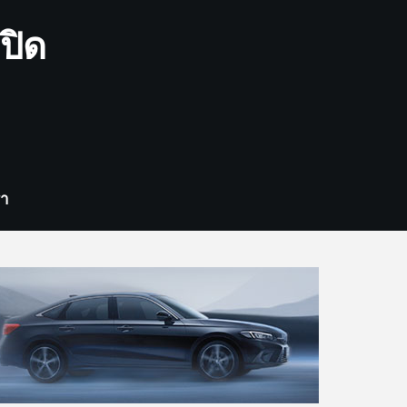
ปิด
รา