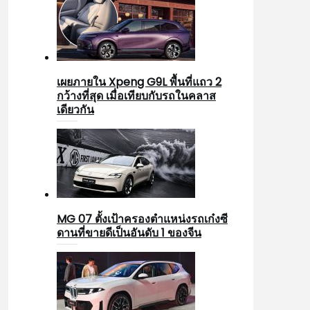
เผยภายใน Xpeng G9L พื้นที่แถว 2
กว้างที่สุด เมื่อเทียบกับรถในคลาส
เดียวกัน
MG 07 ตั้งเป้าครองตำแหน่งรถเก๋งซี
ดานที่ขายดีเป็นอันดับ 1 ของจีน