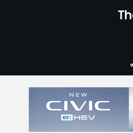
Skip
Th
to
content
ห