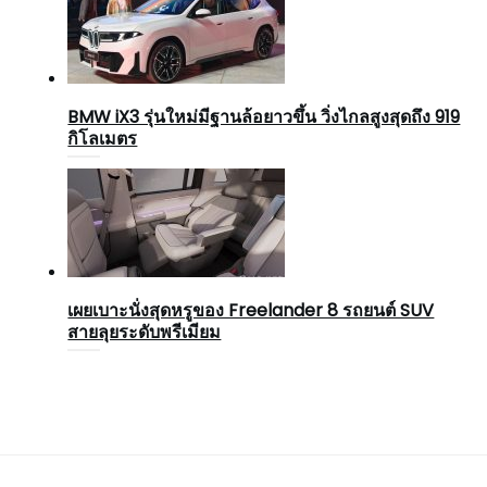
BMW iX3 รุ่นใหม่มีฐานล้อยาวขึ้น วิ่งไกลสูงสุดถึง 919
กิโลเมตร
เผยเบาะนั่งสุดหรูของ Freelander 8 รถยนต์ SUV
สายลุยระดับพรีเมียม