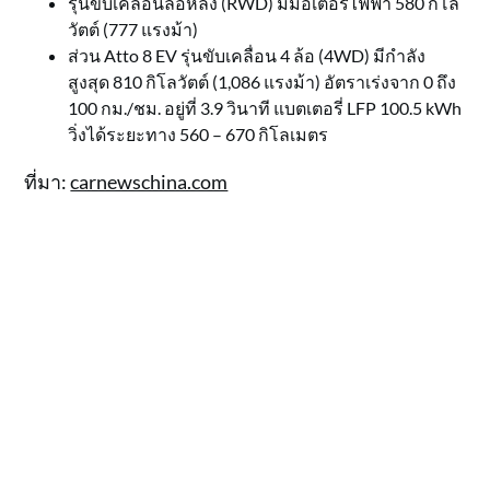
รุ่นขับเคลื่อนล้อหลัง (RWD) มีมอเตอร์ไฟฟ้า 580 กิโล
วัตต์ (777 แรงม้า)
ส่วน Atto 8 EV รุ่นขับเคลื่อน 4 ล้อ (4WD) มีกำลัง
สูงสุด 810 กิโลวัตต์ (1,086 แรงม้า) อัตราเร่งจาก 0 ถึง
100 กม./ชม. อยู่ที่ 3.9 วินาที แบตเตอรี่ LFP 100.5 kWh
วิ่งได้ระยะทาง 560 – 670 กิโลเมตร
ที่มา:
carnewschina.com