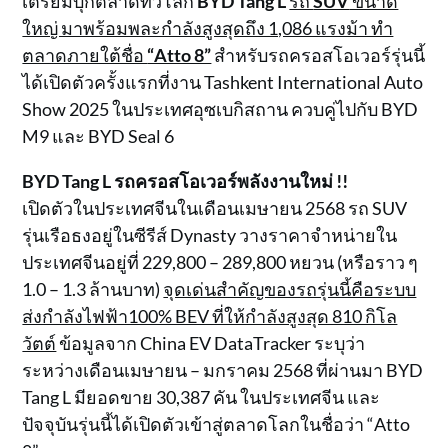
เตรียมบุกตลาดทั่วโลก
BYD Tang L
รถ
SUV
ขนาด
ใหญ่ มาพร้อมพละกำลังสูงสุดถึง 1,086 แรงม้า ทำ
ตลาดภายใต้ชื่อ
“Atto 8”
สำหรับรถครอสโอเวอร์รุ่นนี้
ได้เปิดตัวครั้งแรกที่งาน Tashkent International Auto
Show 2025 ในประเทศอุซเบกิสถาน ควบคู่ไปกับ BYD
M9 และ BYD Seal 6
BYD Tang L รถครอสโอเวอร์พลังงานใหม่ !!
เปิดตัวในประเทศจีนในเดือนเมษายน 2568 รถ SUV
รุ่นเรือธงอยู่ในซีรีส์ Dynasty วางราคาจำหน่ายใน
ประเทศจีนอยู่ที่ 229,800 – 289,800 หยวน (หรือราว ๆ
1.0 – 1.3 ล้านบาท)
จุดเด่นสำคัญของรถรุ่นนี้คือระบบ
ส่งกำลังไฟฟ้า100% BEV ที่ให้กำลังสูงสุด 810 กิโล
วัตต์
ข้อมูลจาก China EV DataTracker ระบุว่า
ระหว่างเดือนเมษายน – มกราคม 2568 ที่ผ่านมา BYD
Tang L มียอดขาย 30,387 คัน ในประเทศจีน และ
ปัจจุบันรุ่นนี้ได้เปิดตัวเข้าสู่ตลาดโลกในชื่อว่า “Atto