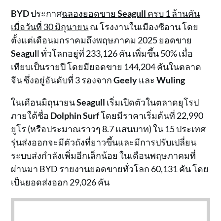
BYD
ประกาศ
ฉลองยอดขาย
Seagull
ครบ 1 ล้านคัน
เมื่อวันที่ 30 มิถุนายน
ณ โรงงานในเมืองซีอาน โดย
ตั้งแต่เดือนมกราคมถึงพฤษภาคม 2025 ยอดขาย
Seagul
l ทั่วโลกอยู่ที่ 233,126 คัน เพิ่มขึ้น 50% เมื่อ
เทียบเป็นรายปี โดยมียอดขาย 144,204 คันในตลาด
จีน ซึ่งอยู่อันดับที่ 3 รองจาก
Geely
และ
Wuling
ในเดือนมิถุนายน
Seagull
เริ่มเปิดตัวในตลาดยุโรป
ภายใต้ชื่อ
Dolphin Surf
โดยมีราคาเริ่มต้นที่ 22,990
ยูโร (หรือประมาณราวๆ 8.7 แสนบาท) ใน 15 ประเทศ
รุ่นส่งออกจะมีตัวถังที่ยาวขึ้นและมีการปรับเปลี่ยน
ระบบส่งกำลังเพิ่มอีกเล็กน้อย ในเดือนพฤษภาคมที่
ผ่านมา BYD รายงานยอดขายทั่วโลก 60,131 คัน โดย
เป็นยอดส่งออก 29,026 คัน