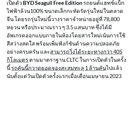
เปิดตัว
BYD Seagull Free Edition
รถยนต์แฮทช์แบ็ก
ไฟฟ้าล้วน100% ขนาดเล็กกะทัดรัดรุ่นใหม่ในตลาด
จีน โดยรถรุ่นใหม่นี้วางราคาจำหน่ายอยู่ที่ 78,800
หยวน หรือประมาณราว ๆ 3.5 แสนบาท ซึ่งได้มี
อัพเกรดออกแบบภายในห้องโดยสารใหม่เน้นการใช้
สีสว่างสดใส พร้อมเพิ่มฟังก์ชันด้านความปลอดภัย
อย่างครบครัน และ
สามารถวิ่งได้ระยะทางกว่า 405
กิโลเมตร
ตามมาตราฐาน CLTC ในการเปิดตัวในครั้ง
นี้
รถคันนี้กวาดยอดจองสะสมทะลุ 1 ล้านคัน
ไปแล้ว
นับตั้งแต่วันเปิดตัวครั้งแรกเมื่อเดือนเมษายน 2023