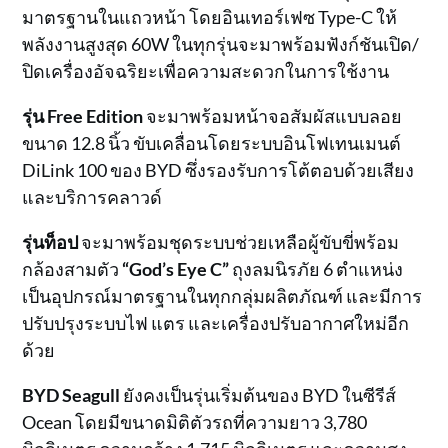
มาตรฐานในแถวหน้า โดยอินเทอร์เฟซ Type-C ให้
พลังงานสูงสุด 60W ในทุกรุ่นจะมาพร้อมฟังก์ชันเปิด/
ปิดเครื่องอัจฉริยะเพื่อความสะดวกในการใช้งาน
รุ่น Free Edition
จะมาพร้อมหน้าจอสัมผัสแบบลอย
ขนาด 12.8 นิ้ว ขับเคลื่อนโดยระบบอินโฟเทนเมนต์
DiLink 100 ของ BYD ซึ่งรองรับการโต้ตอบด้วยเสียง
และบริการคลาวด์
รุ่นท็อป
จะมาพร้อมชุดระบบช่วยเหลือผู้ขับขี่พร้อม
กล้องสามตัว
“God’s Eye C”
ถุงลมนิรภัย 6 ตำแหน่ง
เป็นอุปกรณ์มาตรฐานในทุกกลุ่มผลิตภัณฑ์ และมีการ
ปรับปรุงระบบไฟ แตร และเครื่องปรับอากาศใหม่อีก
ด้วย
BYD Seagull
ยังคงเป็นรุ่นเริ่มต้นของ BYD ในซีรีส์
Ocean โดยมีขนาดมิติตัวรถที่ความยาว 3,780