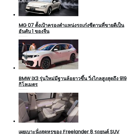
MG 07 ตั้งเป้าครองตำแหน่งรถเก๋งซีดานที่ขายดีเป็น
อันดับ 1 ของจีน
BMW iX3 รุ่นใหม่มีฐานล้อยาวขึ้น วิ่งไกลสูงสุดถึง 919
กิโลเมตร
เผยเบาะนั่งสุดหรูของ Freelander 8 รถยนต์ SUV