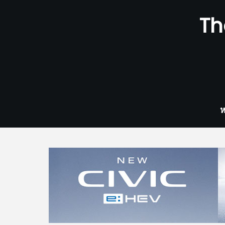
Skip
Th
to
content
ห