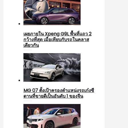
เผยภายใน Xpeng G9L พื้นที่แถว 2
กว้างที่สุด เมื่อเทียบกับรถในคลาส
เดียวกัน
MG 07 ตั้งเป้าครองตำแหน่งรถเก๋งซี
ดานที่ขายดีเป็นอันดับ 1 ของจีน