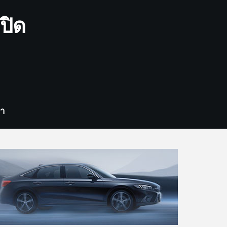
ปิด
รา