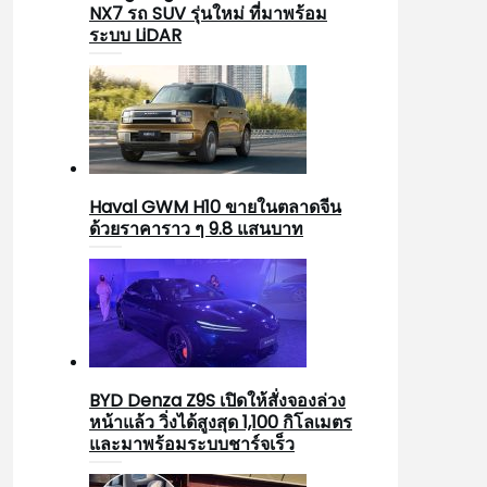
NX7 รถ SUV รุ่นใหม่ ที่มาพร้อม
ระบบ LiDAR
Haval GWM H10 ขายในตลาดจีน
ด้วยราคาราว ๆ 9.8 แสนบาท
BYD Denza Z9S เปิดให้สั่งจองล่วง
หน้าแล้ว วิ่งได้สูงสุด 1,100 กิโลเมตร
และมาพร้อมระบบชาร์จเร็ว