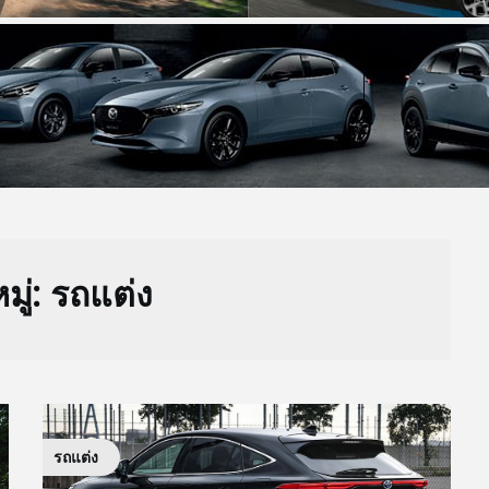
ู่:
รถแต่ง
รถแต่ง