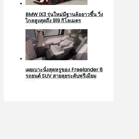
BMW iX3 รุ่นใหม่มีฐานล้อยาวขึ้น วิ่ง
ไกลสูงสุดถึง 919 กิโลเมตร
เผยเบาะนั่งสุดหรูของ Freelander 8
รถยนต์ SUV สายลุยระดับพรีเมียม